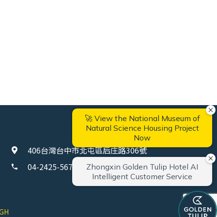
綠美圖城市散策住房專案
這個夏天，邀請您走進台中的城市風景裡
在綠意、光影與建築之間...
406台灣台中市北屯區后庄路306號
04-2425-5678
phone
IGH