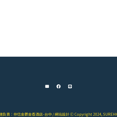
一起趣科博 住房專案
結合知性與舒適的假期提案 仲信金鬱金香
酒店限時推出【科博館住...
運負責：仲信金鬱金香酒店-台中 / 網站設計 Ⓒ Copyright 2024,
SUREH