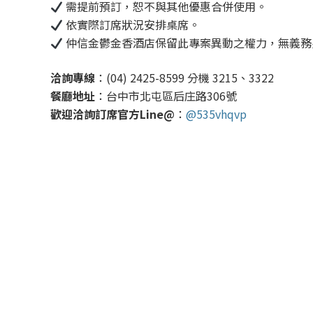
需提前預訂，恕不與其他優惠合併使用。
依實際訂席狀況安排桌席。
仲信金鬱金香酒店保留此專案異動之權力，無義務
洽詢專線
：(04) 2425-8599 分機 3215、3322
餐廳地址
：台中市北屯區后庄路306號
歡迎洽詢訂席官方Line@
：
@535vhqvp
更多消息