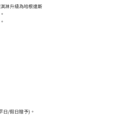
9冰淇淋升級為哈根達斯
張。
張。
平日/假日贈予)。