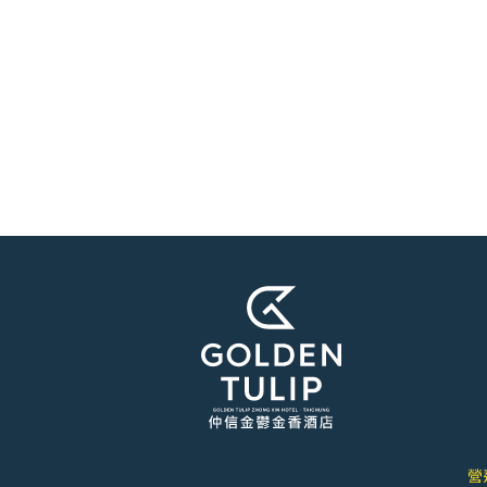
Ubike種花小旅行住房
專案
從飯店門口的Ubike站出發 用最輕盈的方
式走進台中的城市日...
營